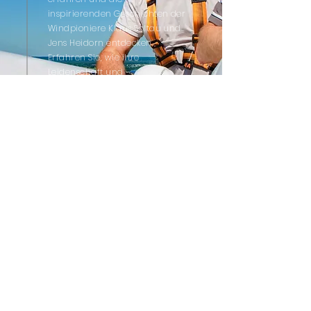
inspirierenden Geschichten der
Windpioniere Klaus Soltau und
Jens Heidorn entdecken.
Erfahren Sie, wie ihre
Leidenschaft und
Fachkenntnisse die Entwicklung
nachhaltiger Energielösungen
vorantreiben.