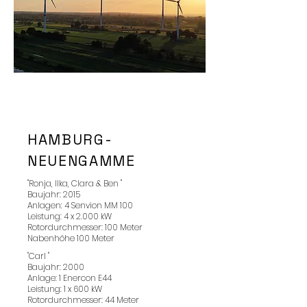
HAMBURG-
NEUENGAMME
"Ronja, Ilka, Clara & Ben "
Baujahr: 2015
Anlagen: 4 Senvion MM 100
Leistung: 4 x 2.000 kW
Rotordurchmesser: 100 Meter
Nabenhöhe 100 Meter
"Carl "
Baujahr: 2000
Anlage: 1 Enercon E44
Leistung: 1 x 600 kW
Rotordurchmesser: 44 Meter